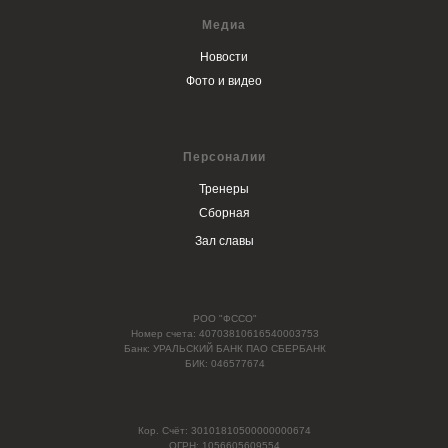
Медиа
Новости
Фото и видео
Персоналии
Тренеры
Сборная
Зал славы
РОО "ФССО"
Номер счета: 40703810616540003753
Банк: УРАЛЬСКИЙ БАНК ПАО СБЕРБАНК
БИК: 046577674
Кор. Счёт: 30101810500000000674
ОГРН: 1056605609554