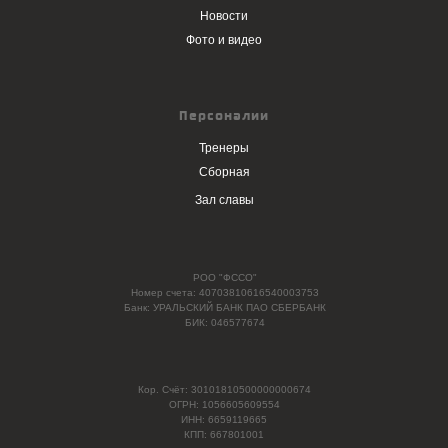
Новости
Фото и видео
Персоналии
Тренеры
Сборная
Зал славы
РОО "ФССО"
Номер счета: 40703810616540003753
Банк: УРАЛЬСКИЙ БАНК ПАО СБЕРБАНК
БИК: 046577674
Кор. Счёт: 30101810500000000674
ОГРН: 1056605609554
ИНН: 6659119665
КПП: 667801001